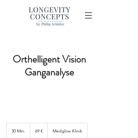
Orthelligent Vision
Ganganalyse
69
Euro
30 Min.
3
69 €
Medglow Klinik
0