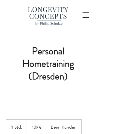
Personal
Hometraining
(Dresden)
109
Euro
1 Std.
1
109 €
Beim Kunden
S