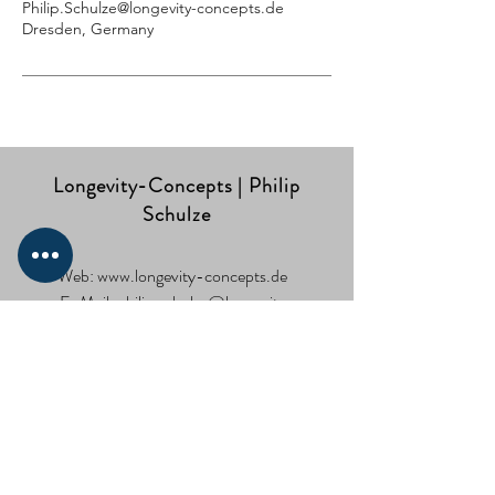
Philip.Schulze@longevity-concepts.de
Dresden, Germany
Longevity-Concepts | Philip
Schulze
Web:
www.longevity-concepts.de
E-Mail:
philip.schulze@longevity-
concepts.de
Tel.:
+49 (0) 1772128345