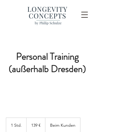
Personal Training
(außerhalb Dresden)
139
Euro
1 Std.
1
139 €
Beim Kunden
S