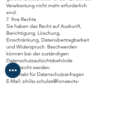
Verarbeitung nicht mehr erforderlich
sind.
7. Ihre Rechte
Sie haben das Recht auf Auskunft,
Berichtigung, Löschung,
Einschränkung, Datenübertragbarkeit
und Widerspruch. Beschwerden
können bei der zuständigen
Datenschutzaufsichtsbehörde
eingereicht werden.
8. Kontakt für Datenschutzanfragen
E-Mail: philip.schulze@longevity-
concepts.de
Longevity-Concepts | Philip
Schulze
Web:
www.longevity-concepts.de
E-Mail:
philip.schulze@longevity-