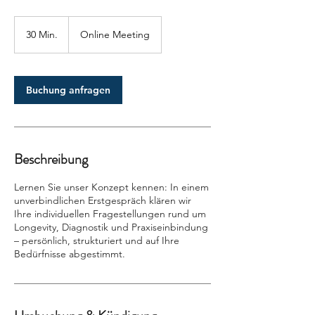
30 Min.
3
Online Meeting
0
M
i
n
Buchung anfragen
.
Beschreibung
Lernen Sie unser Konzept kennen: In einem
unverbindlichen Erstgespräch klären wir
Ihre individuellen Fragestellungen rund um
Longevity, Diagnostik und Praxiseinbindung
– persönlich, strukturiert und auf Ihre
Bedürfnisse abgestimmt.