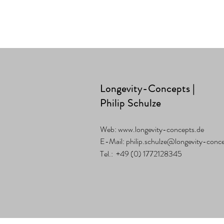
Longevity-Concepts |
Philip Schulze
Web:
www.longevity-concepts.de
E-Mail:
philip.schulze@longevity-conc
Tel.: +49 (0) 1772128345