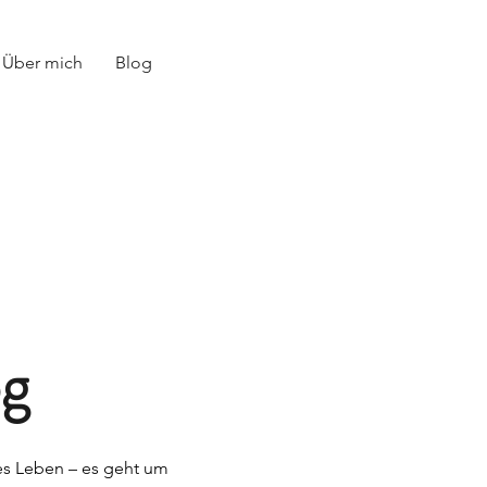
Über mich
Blog
og
es Leben – es geht um