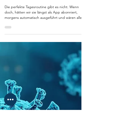
Die (fast) perfekte
Gesundheitsroutine
Die perfekte Tagesroutine gibt es nicht. Wenn
doch, hätten wir sie längst als App abonniert,
morgens automatisch ausgeführt und wären alle
entspannt, fokussiert und topfit. Spoiler: sind wir
nicht. Was es aber gibt, sind Prinzipien , die für
viele Menschen erstaunlich gut funktionieren. Und
es gibt individuelle Unterschiede: Chronotyp, Job,
Trainingsstand, Stresslevel, Schlaf, Lebensphase.
Eine Routine, die für die eine Person Energie
bringt, kann für die andere reiner...